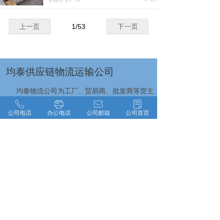
流专线】标杆企业。作为拥有自营车队的
3A级物流企业，我们提供整车/零担/大件
运输/普快特快专线服务，日均发车6班
上一页
1
/
53
下一页
次，280公里3.5小时直达南通各城区，破
损率低于0.2%，价格较市场均价低18%。
均泰供应链物流运输公司
均泰物流公司为工厂、贸易商、批发商等货主
提供整车、零担、大件运输、普快特快、搬家搬
ꂅ
ꁧ
ꂘ
ꂓ
厂、回程车调用等全方位的物流服务，由于市场
公司电话
办公电话
公司邮箱
公司首页
的车价随季节和气候的变化而变化，所以价格没
办法100%确定。均泰物流公司提供门到门一站式
物流货运服务，价格仅供参考，详情请拨打均泰
物流公司电话咨询！