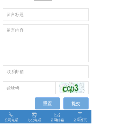
重置
提交
ꂅ
ꁧ
ꂘ
ꂓ
均泰供应链物流运输公司
公司电话
办公电话
公司邮箱
公司首页