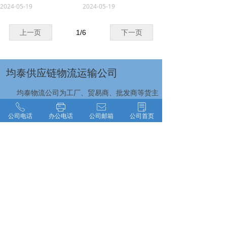
2024-05-19
2024-05-19
上一页
1
/
6
下一页
均泰供应链物流运输公司
均泰物流公司为工厂、贸易商、批发商等货主
提供整车、零担、大件运输、普快特快、搬家搬
ꂅ
ꁧ
ꂘ
ꂓ
厂、回程车调用等全方位的物流服务，由于市场
公司电话
办公电话
公司邮箱
公司首页
的车价随季节和气候的变化而变化，所以价格没
办法100%确定。均泰物流公司提供门到门一站式
物流货运服务，价格仅供参考，详情请拨打均泰
物流公司电话咨询！